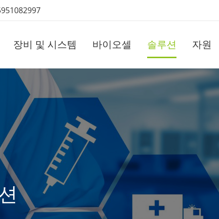
5951082997
장비 및 시스템
바이오셀
솔루션
자원
루션