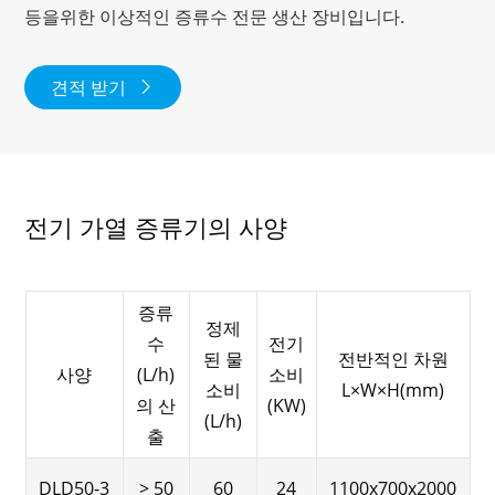
등을위한 이상적인 증류수 전문 생산 장비입니다.
견적 받기

전기 가열 증류기의 사양
증류
정제
수
전기
된 물
전반적인 차원
사양
(L/h)
소비
소비
L×W×H(mm)
의 산
(KW)
(L/h)
출
DLD50-3
> 50
60
24
1100x700x2000