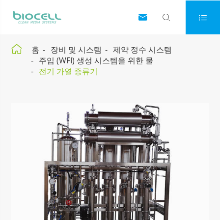




홈
장비 및 시스템
제약 정수 시스템
주입 (WFI) 생성 시스템을 위한 물
전기 가열 증류기