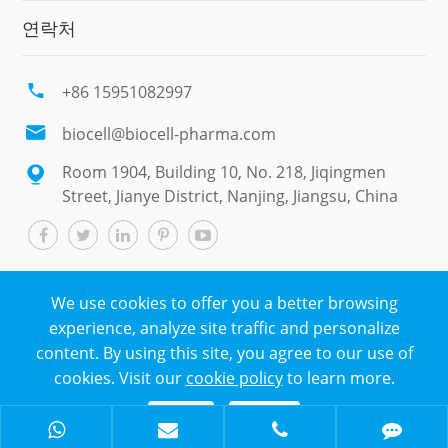
연락처

+86 15951082997

biocell@biocell-pharma.com
Room 1904, Building 10, No. 218, Jiqingmen

Street, Jianye District, Nanjing, Jiangsu, China
We use cookies to offer you a better browsing
저작권 ©
Nanjing Biocell Environmental Technology
experience, analyze site traffic and personalize
Co., Ltd.
모든 권리 보유.
content. By using this site, you agree to our use of
시테 맵
|
개인 정보 보호 정책
cookies. Visit our
cookie policy
to learn more.
Reject
Accept